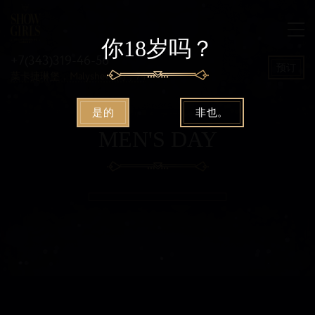
你18岁吗？
+7(343)319-46-56
预订
葉卡捷琳堡，Malysheva 街，74
是的
非也。
MEN'S DAY